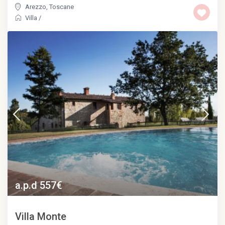
Arezzo
,
Toscane
Villa
/
a.p.d 557€
Villa Monte