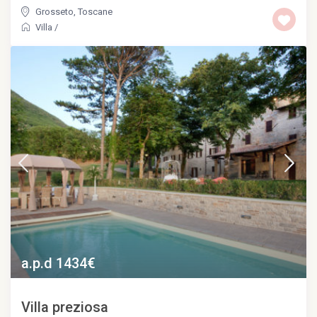
Grosseto
,
Toscane
Villa
/
a.p.d 1434€
Villa preziosa