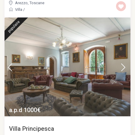
Arezzo
,
Toscane
Villa
/
populaire
a.p.d 1000€
Villa Principesca