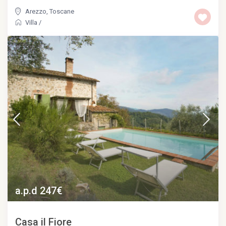
Arezzo
,
Toscane
Villa
/
a.p.d 247€
Casa il Fiore