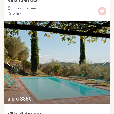
Villa Clarissa
Lucca
,
Toscane
Villa
/
a.p.d 386€