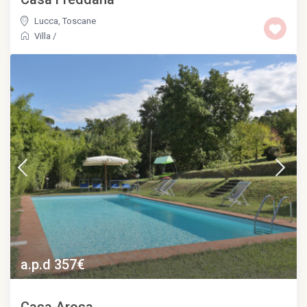
Lucca
,
Toscane
Villa
/
a.p.d 357€