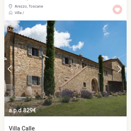
Arezzo
,
Toscane
Villa
/
a.p.d 829€
Villa Calle