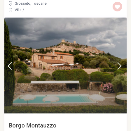
Grosseto
,
Toscane
Villa
/
Borgo Montauzzo