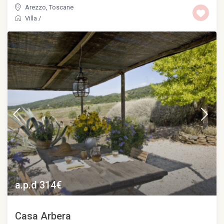
Arezzo
,
Toscane
Villa
/
a.p.d 314€
Casa Arbera