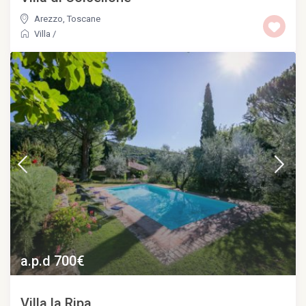
Arezzo
,
Toscane
Villa
/
a.p.d 700€
Villa la Ripa