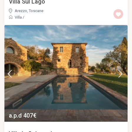
Villa Sul Lago
Arezzo
,
Toscane
Villa
/
a.p.d 407€