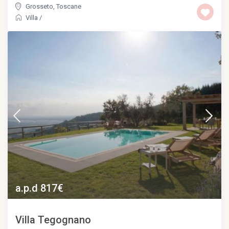
Grosseto
,
Toscane
Villa
/
a.p.d 817€
Villa Tegognano