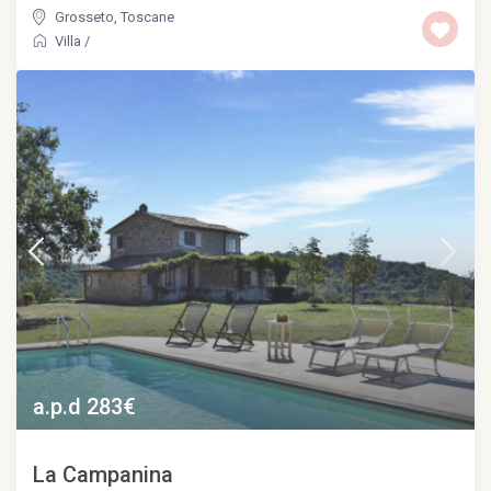
Grosseto
,
Toscane
Villa
/
a.p.d 283€
La Campanina