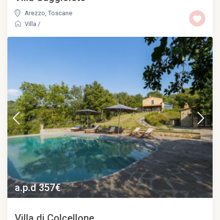
Arezzo
,
Toscane
Villa
/
a.p.d 357€
Villa di Colcellone