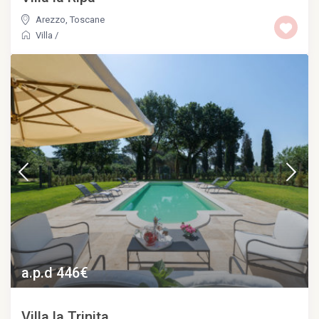
Arezzo
,
Toscane
Villa
/
a.p.d 446€
Villa la Trinita