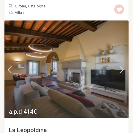
Girona
,
Catalogne
Villa
/
a.p.d 414€
La Leopoldina