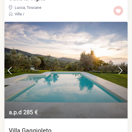
Lucca
,
Toscane
Villa
/
a.p.d 285 €
Villa Gaggioleto