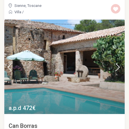
Sienne
,
Toscane
Villa
/
a.p.d 472€
Can Borras