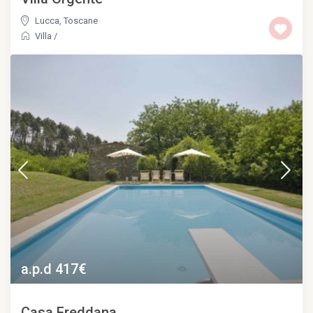
Lucca
,
Toscane
Villa
/
a.p.d 417€
Casa Freddana