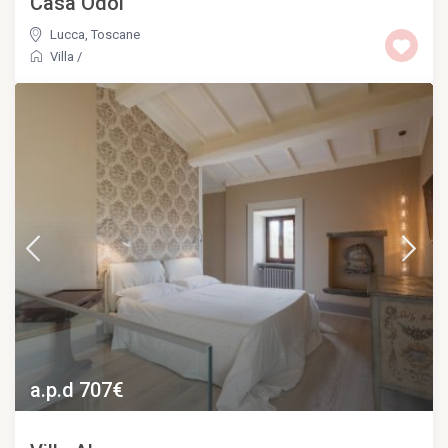
Casa Odoi
Lucca
,
Toscane
Villa
/
a.p.d 707€