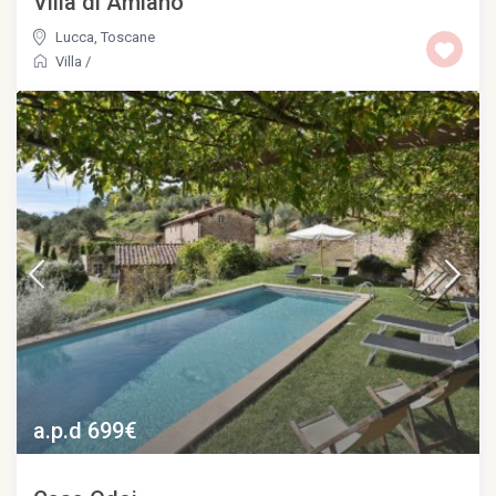
Villa di Amiano
Lucca
,
Toscane
Villa
/
a.p.d 699€