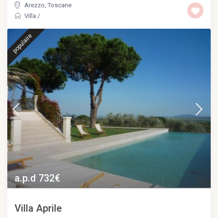
Arezzo
,
Toscane
Villa
/
populaire
a.p.d 732€
Villa Aprile