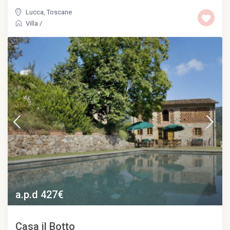
Lucca
,
Toscane
Villa
/
a.p.d 427€
Casa il Botto