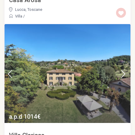
Casa Arosa
Lucca
,
Toscane
Villa
/
a.p.d 1014€