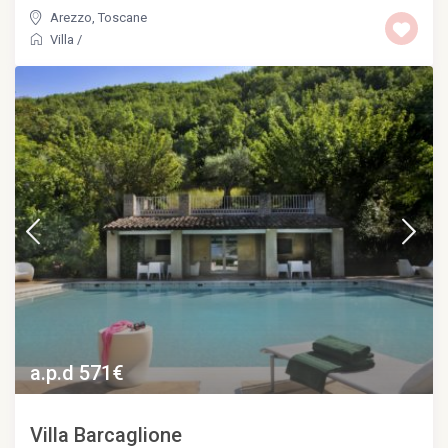
Arezzo
,
Toscane
Villa
/
a.p.d 571€
Villa Barcaglione