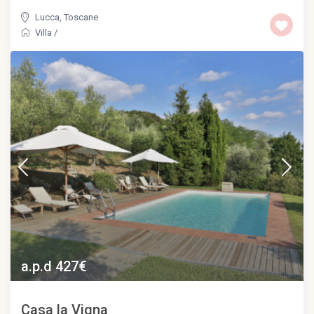
Lucca
,
Toscane
Villa
/
a.p.d 427€
Casa la Vigna