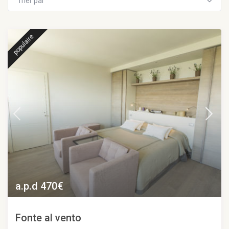
Trier par
populaire
a.p.d 470€
Fonte al vento