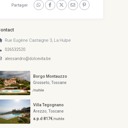
Partager
ontact
Rue Eugène Castaigne 3, La Hulpe
026532520
alessandro@dolcevita.be
Borgo Montauzzo
Grosseto
Toscane
,
/nuitée
Villa Tegognano
Arezzo
Toscane
,
a.p.d 817€
/nuitée