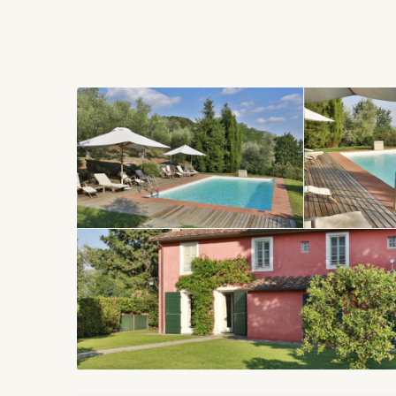
Cette ancienne fermette a été restaurée avec beaucou
confort de ses hôtes. La maison peut accueillir jusq
climatisation et de moustiquaires. Le grand salon vo
la maison. Les espaces intérieurs sont spacieux et 
modernes.
Le jardin est entièrement clôturé, ce qui garantit une i
pour se réunir autour d’un repas en plein air ou simp
idéale pour les familles voyageant avec des enfants c
La position de la maison est parfaite pour les voyage
Lucques n’est qu’à 5 km, la côte de la Versilia est à u
clients peuvent facilement atteindre Florence, Pise 