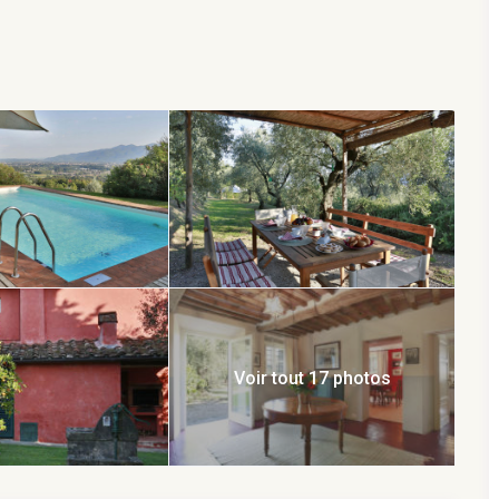
p de soin et d’attention aux détails pour le meilleur
u’à 6 personnes, il y a 3 chambres à coucher équipées de
ûté aux murs en pierre souligne le caractère authentique de
élégants, meublés avec goût entre meubles anciens et
ntimité totale. Une pergola sur la terrasse est le lieu idéal
lement se détendre en admirant la vue. La propriété est
ar la piscine est clôturée.
urs qui cherchent à explorer cette partie de la Toscane.
ne courte distance en voiture (Viareggio est à 28 km), et les
et de nombreuses autres attractions.
Voir tout 17 photos