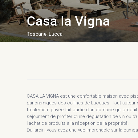
Casa la Vigna
Toscane
,
Lucca
CASA LA VIGNA est une confortable maison avec piscin
panoramiques des collines de Lucques. Tout autour d
totalement privée fait partie d’un domaine qui produit v
séjournent de profiter d’une dégustation de vin ou d’
l’achat de produits à la réception de la propriété.
Du jardin, vous avez une vue imprenable sur la campa