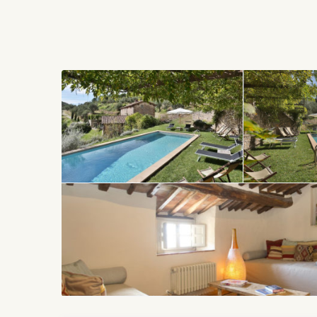
design contemporain. Les propriétaires quant à eux on
niveau de confort pour leurs hôtes.
Plantée à flanc de colline, la maison se développe su
on y trouve une salle de télévision, une salle à man
empruntant quelques marches vers le haut on acc
(douche).
Au niveau inférieur, la cuisine est très bien équip
ensuite dans le jardin, elle est idéale pour prendre s
étage il y a un salon, une chambre double avec sall
(baignoire et douche séparée).
Au deuxième étage on trouve : une suite composée
(baignoire. Et une deuxième suite composée de salon,
La piscine a été installée à l’endroit le plus panora
permettant d’éviter le chlore.
La localisation de la villa est un très bon compromi
Lucques (10 km) – et le calme de la campagne. Elle
est très proche de Pise (à 25 km) ou de Florence (à 7
4 km de la maison.
Les propriétaires ont inclus le service de nettoyage 