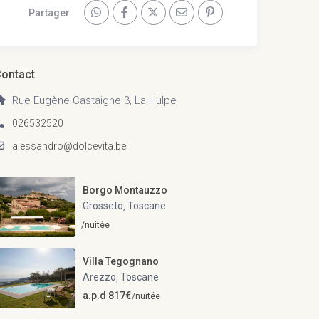
Partager
ontact
Rue Eugène Castaigne 3, La Hulpe
026532520
alessandro@dolcevita.be
Borgo Montauzzo
Grosseto
Toscane
,
/nuitée
Villa Tegognano
Arezzo
Toscane
,
a.p.d 817€
/nuitée