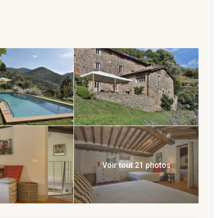
t bien équipé les intérieurs de manière à offrir le meilleur
r plusieurs étages. L’entrée se fait par le rez-de-chaussée,
ger, une salle de bain pour les invités et une buanderie. En
ède à une chambre double avec salle de bain attenante
ée et s’ouvre directement sur la terrasse pour se prolonger
es repas à l’extérieur tout en profitant de la vue. Au premier
e de bain (douche) et une grande chambre avec salle de bain
 d’une chambre double, un salon et d’une salle de bain
 chambre à deux lits, salle de bains (baignoire).
mique de la propriété, elle est équipée d’un système à ozone
Voir tout 21 photos
s entre les facilités de la ville – grâce à sa proximité de
 permet également des visites touristiques aisées car elle
4 km). Pour les plus sportifs, un court de tennis se trouve à
de 15 heures suer la semaine.