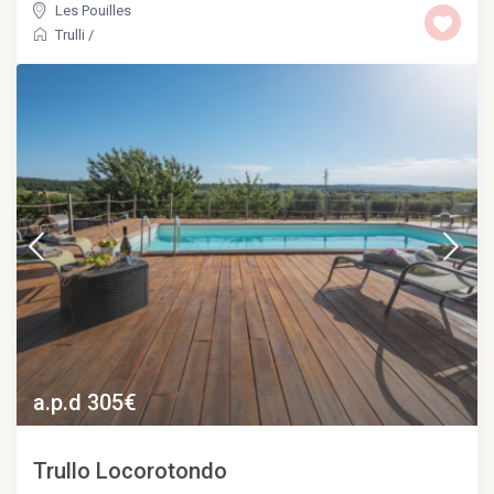
Les Pouilles
Trulli
/
a.p.d 305€
Trullo Locorotondo