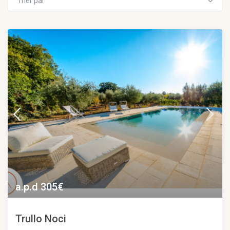
Trier par
a.p.d 305€
Trullo Noci