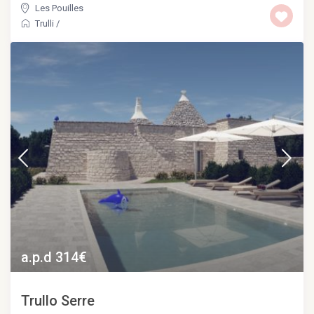
Les Pouilles
Trulli
/
a.p.d 314€
Trullo Serre