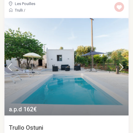
Les Pouilles
Trulli
/
a.p.d 162€
Trullo Ostuni