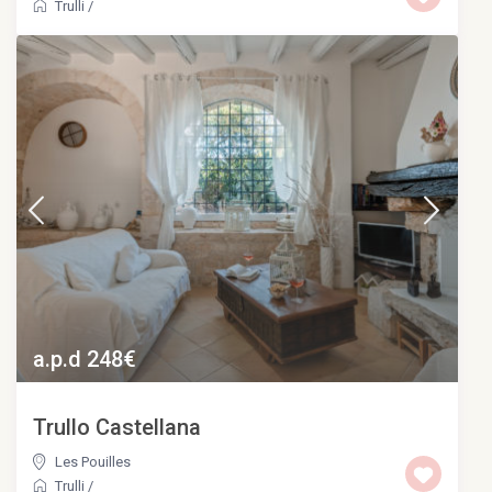
Trulli
/
a.p.d 248€
Trullo Castellana
Les Pouilles
Trulli
/