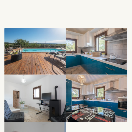
Ce trullo se compose de deux bâtiments, il est donc idéal
pour des réunions familiales, pour deux couples d’amis ou
deux familles désirant passer leurs vacances ensemble
tout en gardant une certaine intimité.
Tout autour le calme absolu avec un grand jardin planté
d’olivier et d’arbres fruitiers.
La première maison (uno) est une maison typique de la
région d’Alberobello. Elle se compose de 3 chambres, une
salle de bain. Un salon avec son divan lit de 2 personnes et
une cuisine équipée à vue.
La deuxième maison (due) est de construction récente
(2014), elle offre tout le confort moderne dans un design
très contemporain. Elle se compose de deux chambres,
deux salles de bains, un Salon, une cuisine et une salle a
manger. Les chambres ont été construite en sous-sol, afin
de bénéficier d’un maximum de fraîcheur.
Chaque maison est très bien équipée, avec wifi haut débit
et airco.
C’est la plus grande maison dans notre offre dans les
Pouilles.