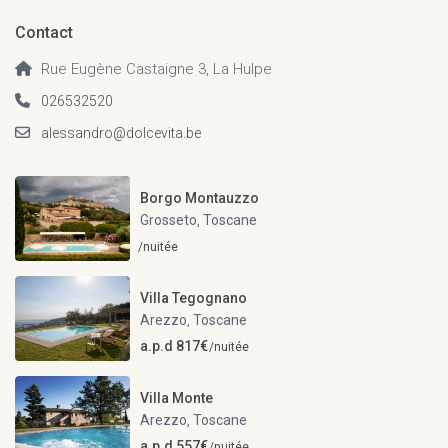
Contact
Rue Eugène Castaigne 3, La Hulpe
026532520
alessandro@dolcevita.be
Borgo Montauzzo
Grosseto
Toscane
,
/nuitée
Villa Tegognano
Arezzo
Toscane
,
a.p.d 817€
/nuitée
Villa Monte
Arezzo
Toscane
,
a.p.d 557€
/nuitée