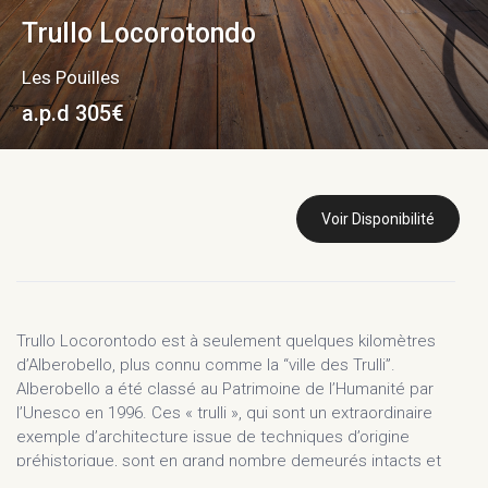
Trullo Locorotondo
Les Pouilles
a.p.d 305€
Voir Disponibilité
Trullo Locorontodo est à seulement quelques kilomètres
d’Alberobello, plus connu comme la “ville des Trulli”.
Alberobello a été classé au Patrimoine de l’Humanité par
l’Unesco en 1996. Ces « trulli », qui sont un extraordinaire
exemple d’architecture issue de techniques d’origine
préhistorique, sont en grand nombre demeurés intacts et
fonctionnels encore aujourd’hui.