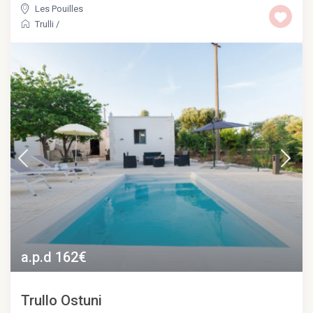
Les Pouilles
Trulli
/
a.p.d 162€
Trullo Ostuni