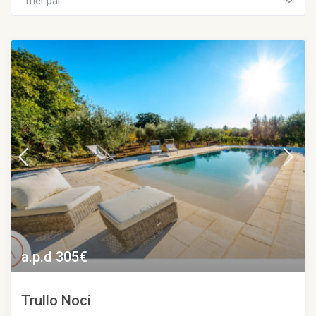
Trier par
a.p.d 305€
Trullo Noci