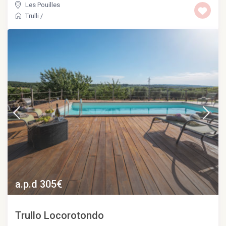
Les Pouilles
Trulli
/
a.p.d 305€
Trullo Locorotondo