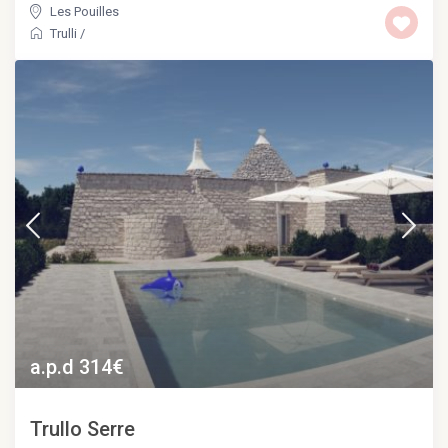
Les Pouilles
Trulli
/
a.p.d 314€
Trullo Serre