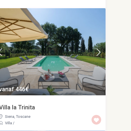
vanaf 446€
Villa la Trinita
Siena
,
Toscane
Villa
/