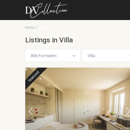
Home
Villa
Listings in Villa
Alle Formaten
Villa
featured