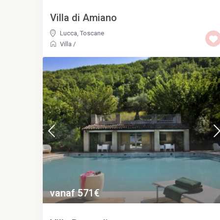
Villa di Amiano
Lucca
,
Toscane
Villa
/
vanaf 571€