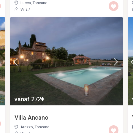
Lucca
,
Toscane
Villa
/
vanaf 272€
Villa Ancano
Arezzo
,
Toscane