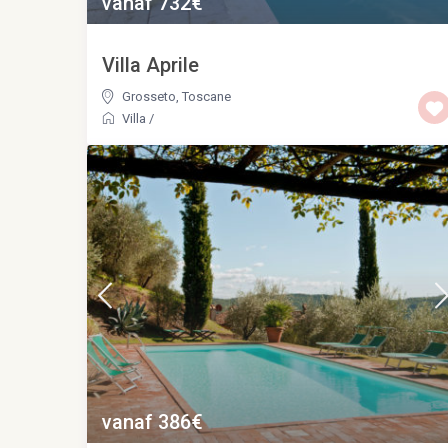
vanaf 732€
Villa Aprile
Grosseto
,
Toscane
Villa
/
vanaf 386€