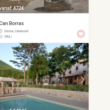
vanaf 472€
Can Borras
Girona
,
Catalonië
Villa
/