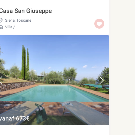
Casa San Giuseppe
Siena
,
Toscane
Villa
/
vanaf 673€