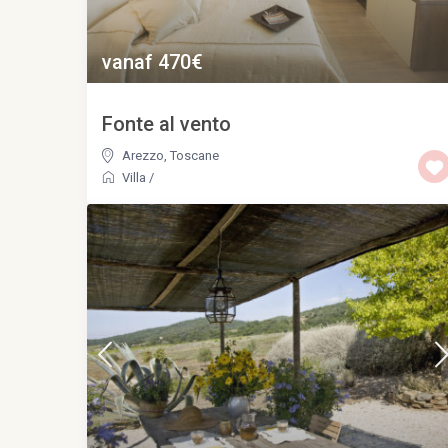
vanaf 470€
Fonte al vento
Arezzo
,
Toscane
Villa
/