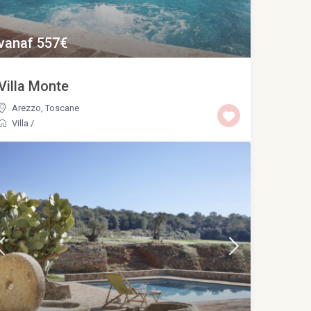
vanaf 557€
Villa Monte
Arezzo
,
Toscane
Villa
/