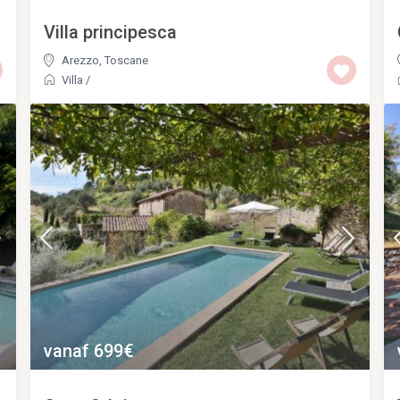
Villa principesca
Arezzo
,
Toscane
Villa
/
vanaf 699€