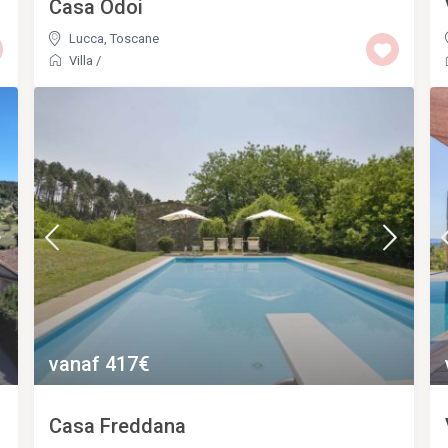
Casa Odoi
Lucca
,
Toscane
Villa
/
vanaf 417€
Casa Freddana