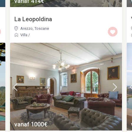
vanaf 414€
La Leopoldina
Arezzo
,
Toscane
Villa
/
vanaf 1000€