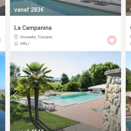
vanaf 283€
La Campanina
Grosseto
,
Toscane
Villa
/