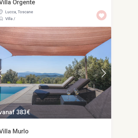
Villa Orgente
Lucca
,
Toscane
Villa
/
vanaf 383€
Villa Murlo