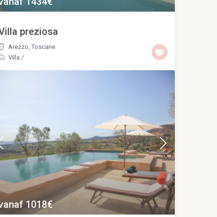
vanaf 1434€
Villa preziosa
Arezzo
,
Toscane
Villa
/
vanaf 1018€