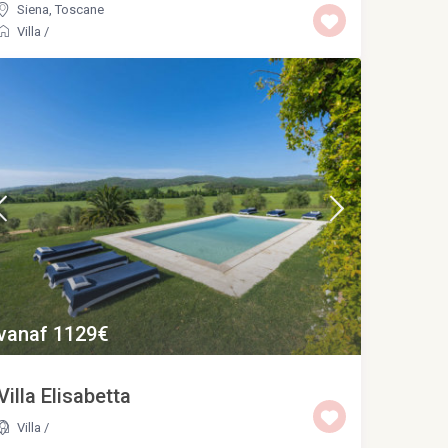
Siena
,
Toscane
Villa
/
vanaf 1129€
Villa Elisabetta
Villa
/