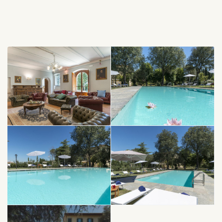
grandes fenêtre et le carrelage de cotto font vivre dans
une athmosphère relaxé et familiale typique de la tradition
toscane.
Une superbe escalier vous ammène dans la salle des
fresques dans l’étage noble qui est parfait pour de
réception intime. La vue prodigieuse sur le douces collines
de Cortona est parfait pour une marriage romantique.
La piscine est une gemme dans le parc est peut être
utiliser pour de cocktails et buffets.