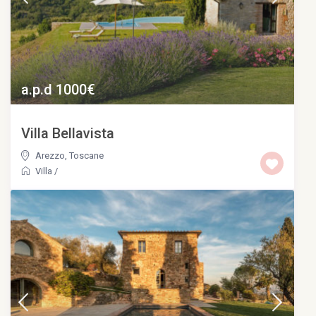
a.p.d 1000€
Villa Bellavista
Arezzo
,
Toscane
Villa
/