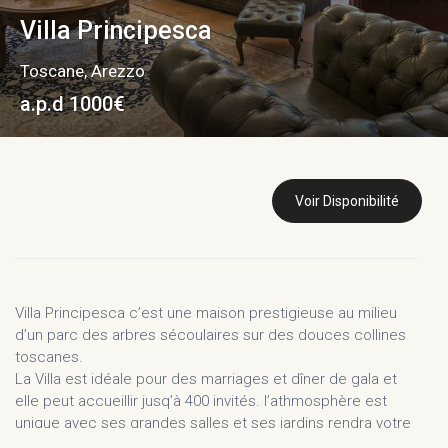
Villa Principesca
Toscane
,
Arezzo
a.p.d 1000€
Voir Disponibilité
Villa Principesca c’est une maison prestigieuse au milieu
d’un parc des arbres sécoulaires sur des douces collines
toscanes.
La Villa est idéale pour des marriages et dîner de gala et
elle peut accueillir jusq’à 400 invités. l’athmosphère est
unique avec ses grandes salles et ses jardins rendra votre
séjour inubliable. Les salles ensoleillée grâce à ces