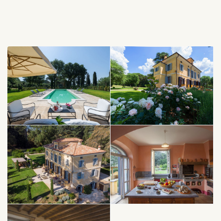
vous parlent, en effet la zone est archéologique, comme en
témoigne les restes d’un mur romain planté dans le jardin ou
l’ancienne route romaine située un peu plus loin dans la
propriété. La région est connue pour être l’une des zones les
plus importante d’Italie pour la production de noisettes, il
n’est donc pas étonnant d’avoir plus de 200 noisetiers et
oliviers plantés dans le domaine.
La villa est entourée par un parc et un jardin arboré, un
somptueux cèdre de plus de 200 ans se dresse fièrement
face à l’entrée de la villa. Un grand escalier vous emmène à
l’intérieur de la maison où tout a été rénové avec beaucoup
de goût. Toutes les pièces du rez-de-chaussée sont
connectées entre elles, à l’arrière se trouve la cuisine dont
les meubles en cerisier proviennent de la propriété, on
accède de la cuisine directement au jardin à une terrasse
couverte avec un barbecue. Dans le prolongement de la
cuisine se trouve la salle à manger très lumineuse. C’est à
l’avant de la maison que se trouve le salon et un bureau.
C’est par un escalier en pierre que l’on accède au 1er étage,