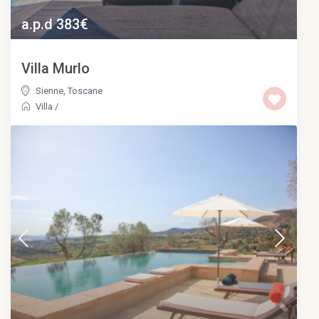
a.p.d 383€
Villa Murlo
Sienne
,
Toscane
Villa
/