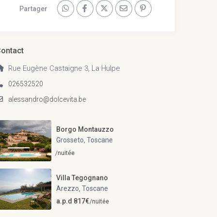
Partager
ontact
Rue Eugène Castaigne 3, La Hulpe
026532520
alessandro@dolcevita.be
Borgo Montauzzo
Grosseto
Toscane
,
/nuitée
Villa Tegognano
Arezzo
Toscane
,
a.p.d 817€
/nuitée