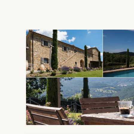
salle à manger et le double salon qui se développent 
de hauts plafonds, des poutres en châtaignier et u
pierre, deux doubles portes fenêtre mènent à la terra
plein air. Le premier étage, auquel on accède par de
suite avec une ancienne cheminée en pierre, une gran
autres chambres doubles, chacune avec salle de bain p
douce combinaison entre meubles modernes et ancien
de livres. L’annexe adjacente au corps principal se
cuisine rustique, d’une chambre double et d’une sall
moustiquaires, d’une alimentation en eau traitée ave
fournissent de l’eau chaude supplémentaire à toutes
chaleur et de climatisation. La piscine de 11 m x 5 m
et elle est équipée d’un système de traitement auto
propriété est entièrement clôturée et garantit un ma
(épicerie, boulangerie, supermarchés, …) les plus pr
la grande oliveraie, il y a trois places de parking co
un cuisinier, chauffeur et service de nettoyage quoti
restaurants raffinés où vous pourrez déguster des pla
accompagnés d’excellents vins. LOCALISATIONS : Cort
(60 km), Pérouse (48 km), lac Trasimène. Les enfants 