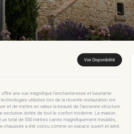
Voir Disponibilité
la offre une vue magnifique l’enchanteresse et luxuriante
technologies utilisées lors de la récente restauration ont
ver et de mettre en valeur la beauté de l’ancienne structure
uxe exclusive dotée de tout le confort moderne. La maison
t un total de 550 mètres carrés magnifiquement meublés,
z-de-chaussée a été conçu comme un espace ouvert et aéré,
ueillante. La grande cuisine est entièrement équipée, la