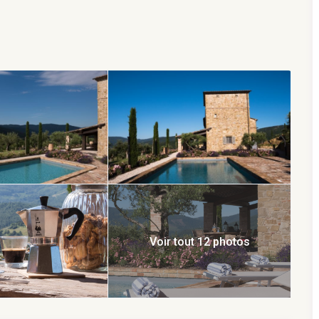
dans la partie centrale de la maison sont caractérisés par
n carrelage ancien. Du salon avec son immense cheminée en
sse couverte, c’est le lieu idéal pour prendre ses repas en
s escaliers intérieurs et extérieurs, comprend une immense
de salle de bain et un dressing. Au même étage, il y a trois
rivée. La décoration riche et raffinée provient de la
s, de peintures, de gravures et d’une grande collection
 compose d’un grand salon avec cheminée en pierre, d’une
e de bains. Toutes les fenêtres sont équipées de
c des rayons UV et un adoucisseur, de panneaux solaires qui
 les pièces avec l’avantage d’un système d’échange de
 est orientée plein sud dans une belle position panoramique
matique du sel et d’une couverture automatique. La
ximum d’intimité et de tranquillité. Les commerces
oches sont accessibles en dix minutes en voiture. À côté de
Voir tout 12 photos
uverts et une place de parking non-couverte. Sur demande :
dien. Il existe de nombreuses tavernes locales et des
ts traditionnels de l’Ombrie et de la Toscane
ona (25 km), ville médiévale de Montone (18 km), Assise
à partir de 14 ans sont les bienvenus.