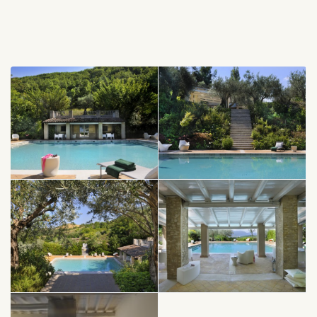
A l’intérieur se trouvent plusieurs zones de séjour: la salle de
lecture, la salle de détente, une salle de télévision avec son
immense canapé, et le grand salon qui donne sur la terrasse
avec barbecue, tables et chaises pour manger en plein air. La
cuisine design est professionnelle mais pratique et accueillante
(son extérieur est équipé d’un four à bois). Il y a aussi un bar,
une salle de gym, une salle de bain, un dressing avec douche et
un bain turc pour se régénérer.
La partie nuit dispose de 5 chambres doubles dont 4 avec salle
de bain privée et une baignoire avec hydromassage.
La chambre à coucher principale est équipée d’un dressing et
d’une grande salle de bain avec coin jacuzzi.
L’extérieur de la maison est merveilleusement équipé et
caractérisé par plusieurs zones: dans la zone de la fontaine, il y
a deux loggias meublées de canapés, de tables, de chaises et
d’un bar pour des soirées privées. La piscine dispose d’un
escalier et est entourée de tables, chaises longues, fauteuils
design, minibar, salle de bain, douche et dressing. De la terrasse,
au-dessus de la dépendance, la vue de la ville, entourée de
vignes et d’oliviers, est extraordinaire. Tout autour, de douces