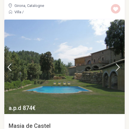
Girona
,
Catalogne
Villa
/
a.p.d 874€
Masia de Castel