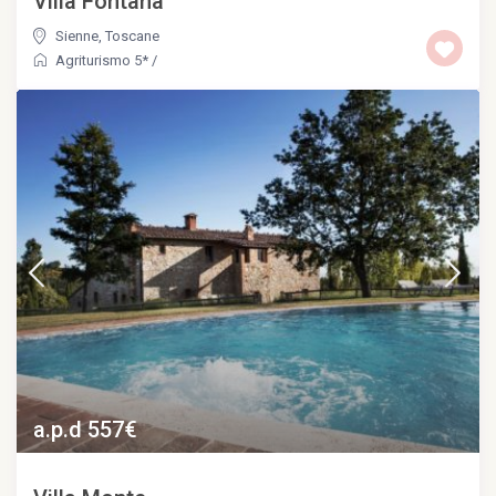
Villa Fontana
Sienne
,
Toscane
Agriturismo 5*
/
a.p.d 557€