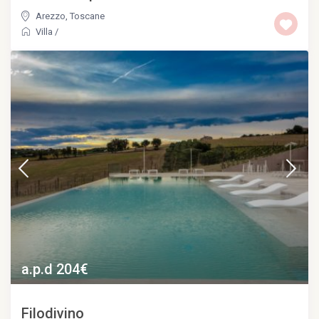
Arezzo
,
Toscane
Villa
/
a.p.d 204€
Filodivino