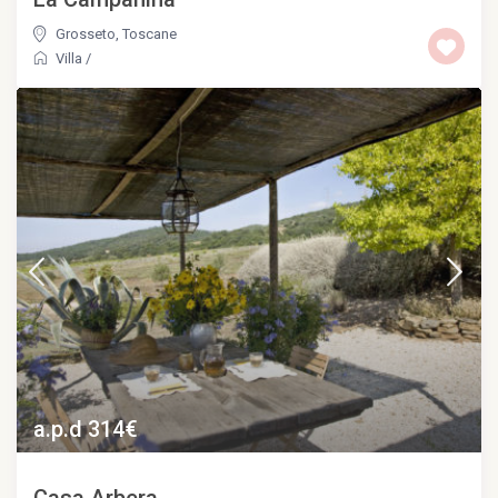
Grosseto
,
Toscane
Villa
/
a.p.d 314€