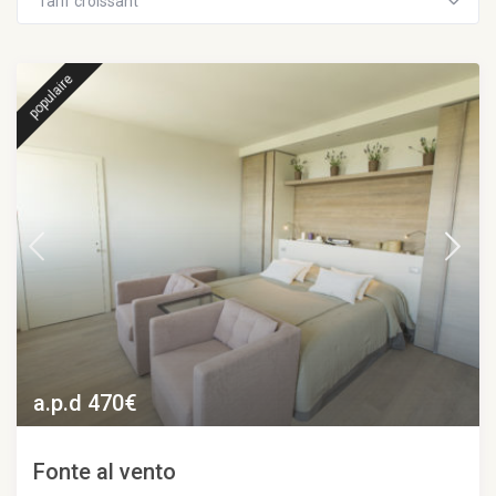
Tarif croissant
populaire
a.p.d 470€
Fonte al vento