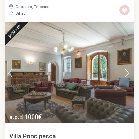
Grosseto
,
Toscane
Villa
/
populaire
a.p.d 1000€
Villa Principesca