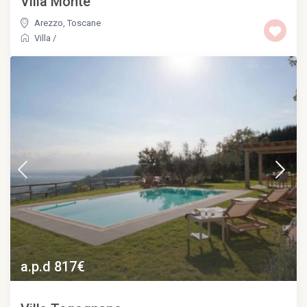
Villa Monte
Arezzo
,
Toscane
Villa
/
a.p.d 817€