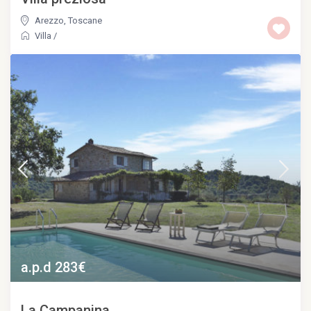
Arezzo
,
Toscane
Villa
/
a.p.d 283€
La Campanina