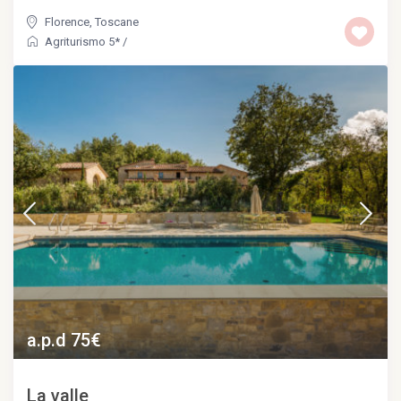
Florence
,
Toscane
Agriturismo 5*
/
a.p.d 75€
La valle