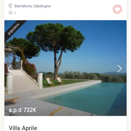
Barcelona
,
Catalogne
/
populaire
a.p.d 732€
Villa Aprile