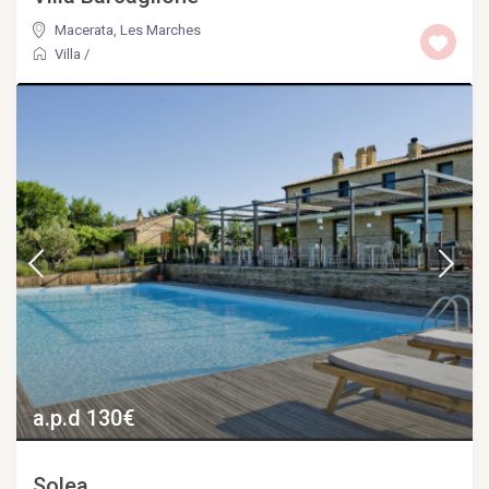
Macerata
,
Les Marches
Villa
/
a.p.d 130€
Solea