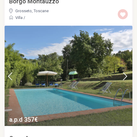
Borgo Montauzzo
Grosseto
,
Toscane
Villa
/
a.p.d 357€