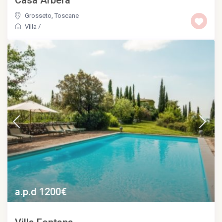
Casa Arbera
Grosseto
,
Toscane
Villa
/
a.p.d 1200€