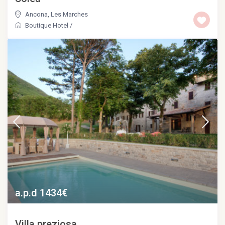
Ancona
,
Les Marches
Boutique Hotel
/
a.p.d 1434€
Villa preziosa