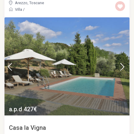
Arezzo
,
Toscane
Villa
/
a.p.d 427€
Casa la Vigna