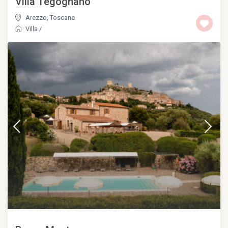
Villa Tegognano
Arezzo
,
Toscane
Villa
/