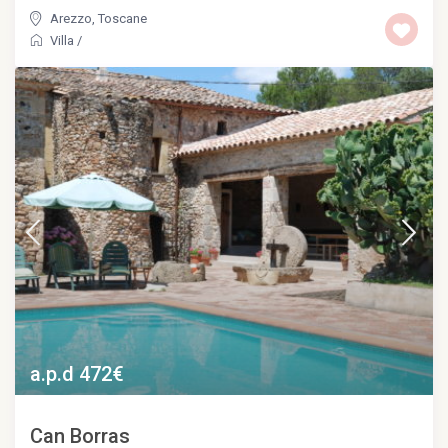
Arezzo
,
Toscane
Villa
/
a.p.d 472€
Can Borras