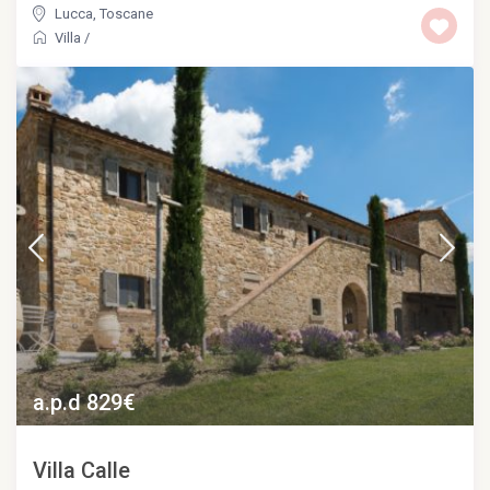
Lucca
,
Toscane
Villa
/
a.p.d 829€
Villa Calle