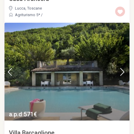
Lucca
,
Toscane
Agriturismo 5*
/
a.p.d 571€
Villa Barcaglione