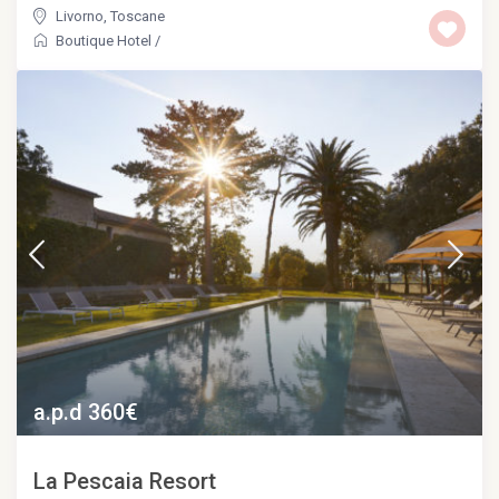
Livorno
,
Toscane
Boutique Hotel
/
a.p.d 360€
La Pescaia Resort