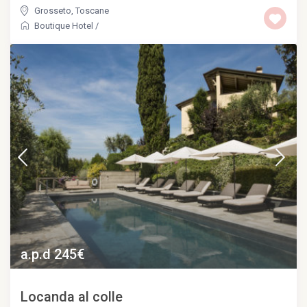
Grosseto
,
Toscane
Boutique Hotel
/
a.p.d 245€
Locanda al colle