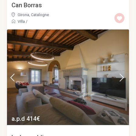
Can Borras
Girona
,
Catalogne
Villa
/
a.p.d 414€