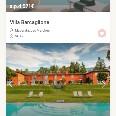
a.p.d 571€
Villa Barcaglione
Macerata
,
Les Marches
Villa
/