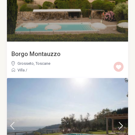
Borgo Montauzzo
Grosseto
,
Toscane
Villa
/