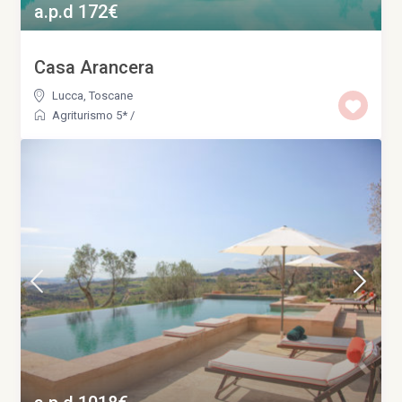
a.p.d 172€
Casa Arancera
Lucca
,
Toscane
Agriturismo 5*
/