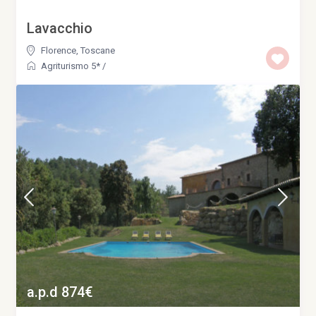
Lavacchio
Florence
,
Toscane
Agriturismo 5*
/
a.p.d 874€