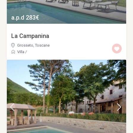
a.p.d 283€
La Campanina
Grosseto
,
Toscane
Villa
/