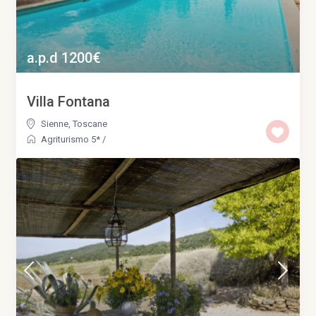
a.p.d 1200€
Villa Fontana
Sienne
,
Toscane
Agriturismo 5*
/