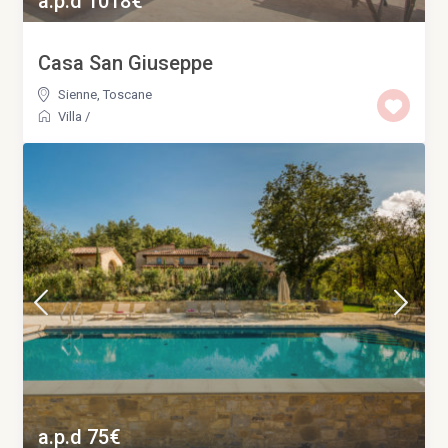
a.p.d 1018€
Casa San Giuseppe
Sienne
,
Toscane
Villa
/
a.p.d 75€