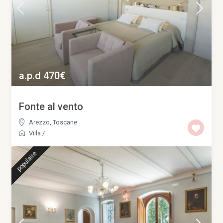
a.p.d 470€
Fonte al vento
Arezzo
,
Toscane
Villa
/
populaire