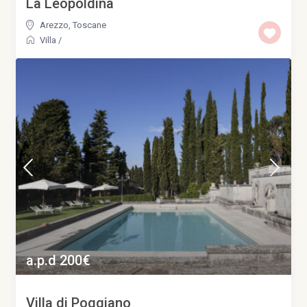
La Leopoldina
Arezzo
,
Toscane
Villa
/
a.p.d 200€
Villa di Poggiano