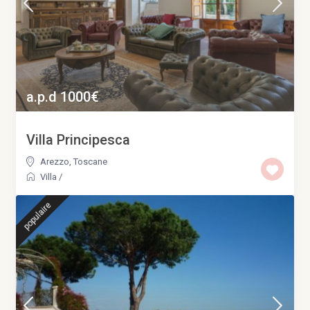
a.p.d 1000€
Villa Principesca
Arezzo
,
Toscane
Villa
/
populaire