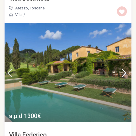
Arezzo
,
Toscane
Villa
/
a.p.d 1300€
Villa Federico