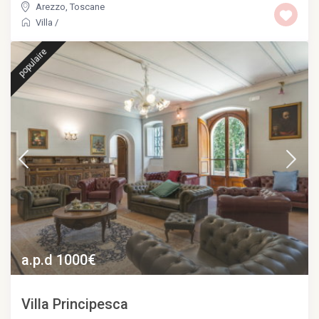
Arezzo
,
Toscane
Villa
/
populaire
a.p.d 1000€
Villa Principesca