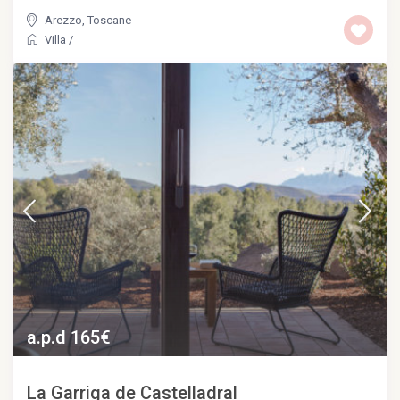
Arezzo
,
Toscane
Villa
/
a.p.d 165€
La Garriga de Castelladral