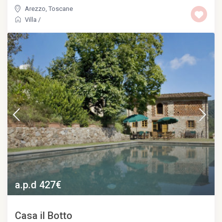
Arezzo
,
Toscane
Villa
/
a.p.d 427€
Casa il Botto