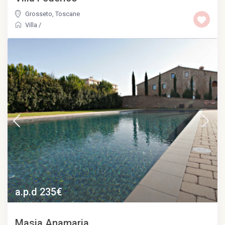
Grosseto
,
Toscane
Villa
/
a.p.d 235€
Masia Anamaria