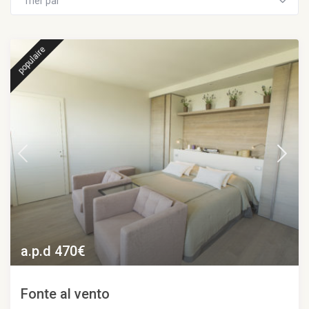
Trier par
populaire
a.p.d 470€
Fonte al vento