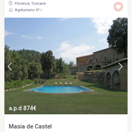
Florence
,
Toscane
Agriturismo 5*
/
a.p.d 874€
Masia de Castel