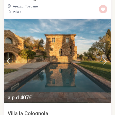
Arezzo
,
Toscane
Villa
/
a.p.d 407€
Villa la Colognola