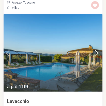
Arezzo
,
Toscane
Villa
/
a.p.d 110€
Lavacchio