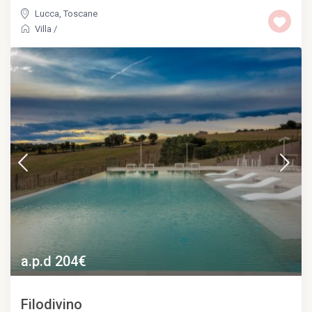
Lucca
,
Toscane
Villa
/
a.p.d 204€
Filodivino