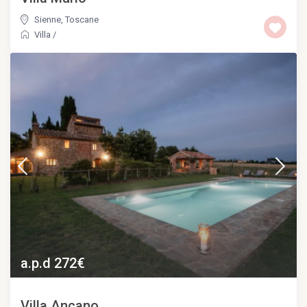
Sienne
,
Toscane
Villa
/
a.p.d 272€
Villa Ancano