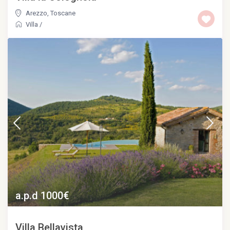
Arezzo
,
Toscane
Villa
/
a.p.d 1000€
Villa Bellavista