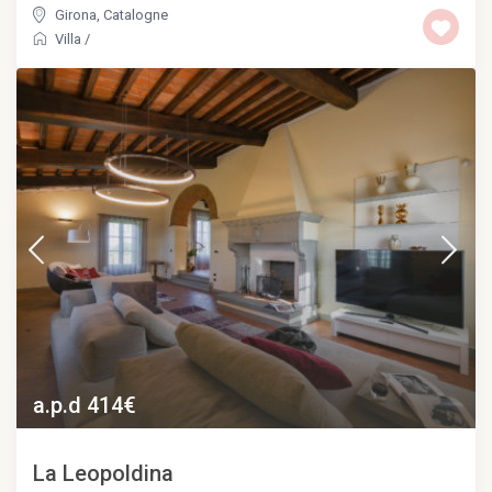
Girona
,
Catalogne
Villa
/
a.p.d 414€
La Leopoldina