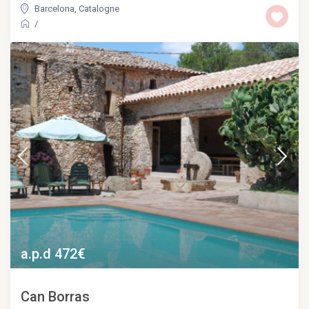
Barcelona
,
Catalogne
/
a.p.d 472€
Can Borras