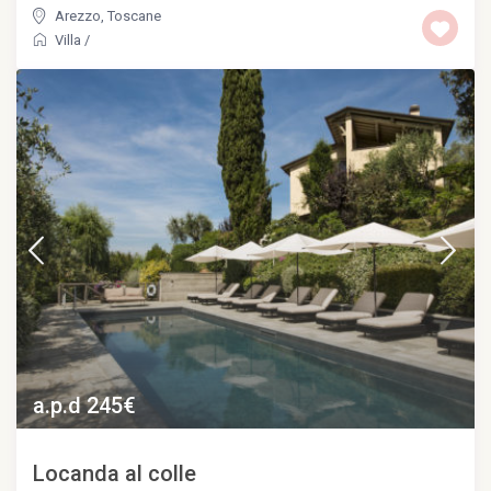
Arezzo
,
Toscane
Villa
/
a.p.d 245€
Locanda al colle