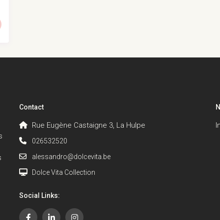
Contact
N
Rue Eugène Castaigne 3, La Hulpe
I
s
026532520
alessandro@dolcevita.be
s
Dolce Vita Collection
Social Links: