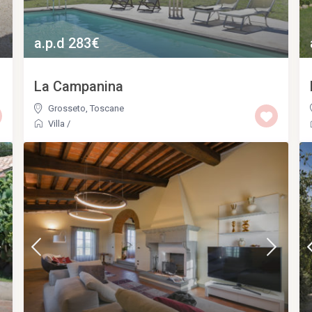
a.p.d 283€
La Campanina
Grosseto
,
Toscane
Villa
/