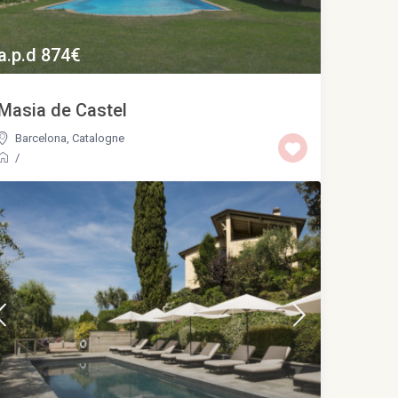
a.p.d 874€
Masia de Castel
Barcelona
,
Catalogne
/