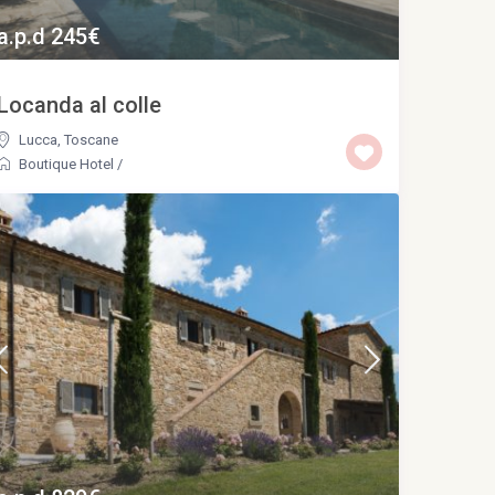
a.p.d 245€
Locanda al colle
Lucca
,
Toscane
Boutique Hotel
/