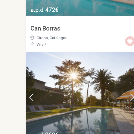
a.p.d 472€
Can Borras
Girona
,
Catalogne
Villa
/