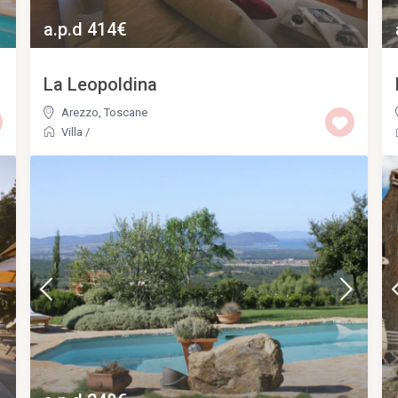
a.p.d 414€
La Leopoldina
Arezzo
,
Toscane
Villa
/