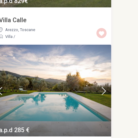
a.p.d 829€
Villa Calle
Arezzo
,
Toscane
Villa
/
a.p.d 285 €