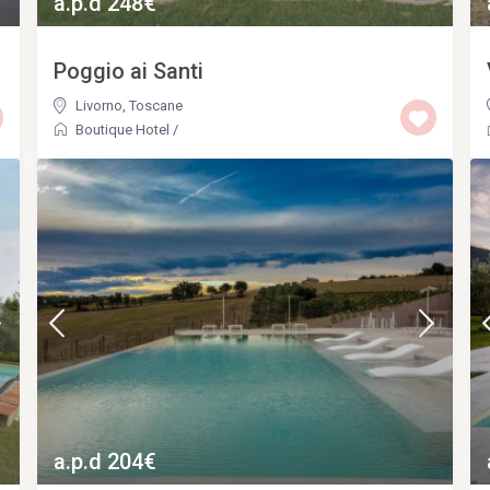
a.p.d 248€
Poggio ai Santi
Livorno
,
Toscane
Boutique Hotel
/
a.p.d 204€