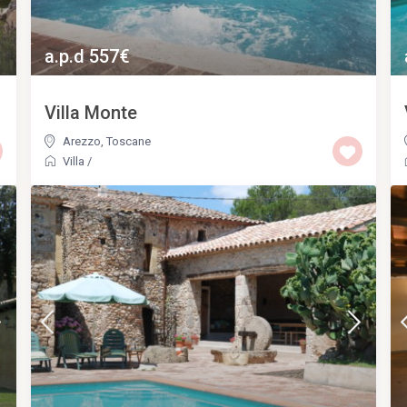
a.p.d 557€
Villa Monte
Arezzo
,
Toscane
Villa
/