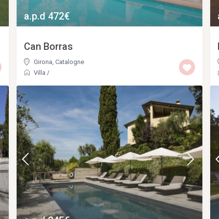
a.p.d 472€
Can Borras
Girona
,
Catalogne
Villa
/