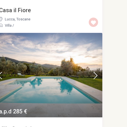
Casa il Fiore
Lucca
,
Toscane
Villa
/
a.p.d 285 €