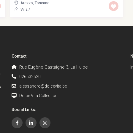
Arezzo
,
Toscane
Villa
/
Contact
N
Rue Eugène Castaigne 3, La Hulpe
I
s
026532520
alessandro@dolcevita.be
s
Dolce Vita Collection
Social Links: