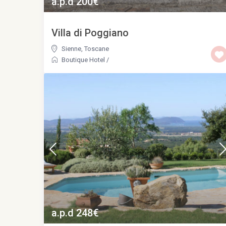
a.p.d 200€
Villa di Poggiano
Sienne
,
Toscane
Boutique Hotel
/
a.p.d 248€