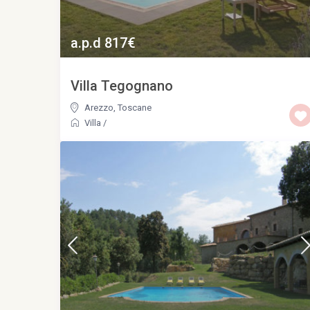
a.p.d 817€
Villa Tegognano
Arezzo
,
Toscane
Villa
/