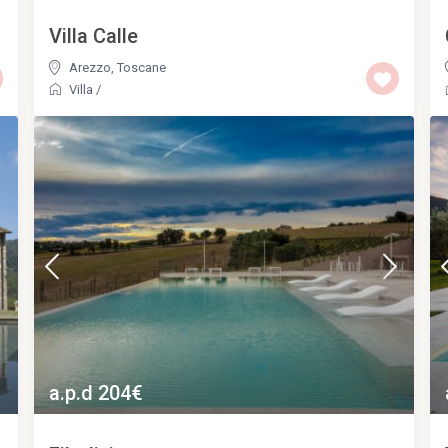
Villa Calle
Arezzo
,
Toscane
Villa
/
a.p.d 204€