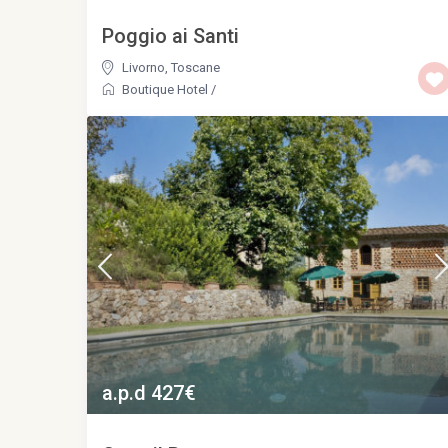
Poggio ai Santi
Livorno
,
Toscane
Boutique Hotel
/
a.p.d 427€