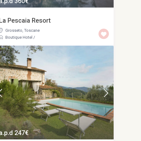
a.p.d 360€
La Pescaia Resort
Grosseto
,
Toscane
Boutique Hotel
/
a.p.d 247€