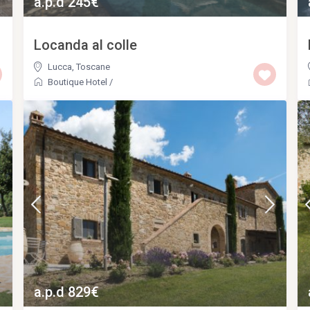
a.p.d 245€
Locanda al colle
Lucca
,
Toscane
Boutique Hotel
/
a.p.d 829€