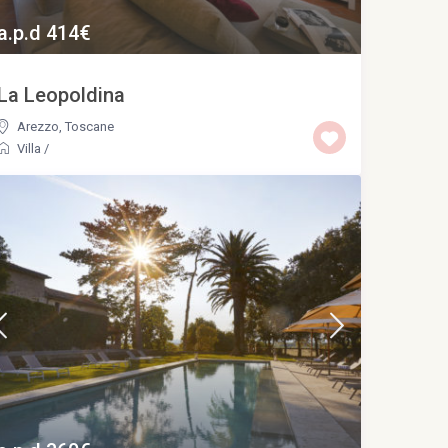
a.p.d 414€
La Leopoldina
Arezzo
,
Toscane
Villa
/