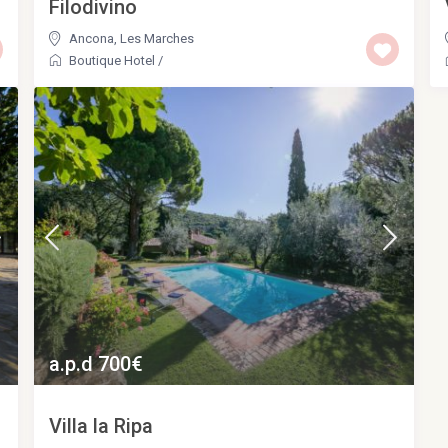
Filodivino
Ancona
,
Les Marches
Boutique Hotel
/
a.p.d 700€
Villa la Ripa