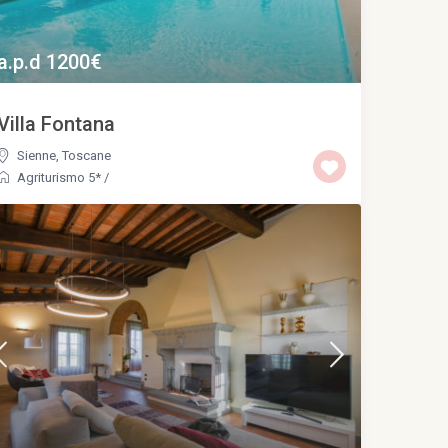
a.p.d 1200€
Villa Fontana
Sienne
,
Toscane
Agriturismo 5*
/