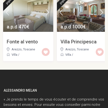
a.p.d 470€
a.p.d 1000€
Fonte al vento
Villa Principesca
Arezzo
,
Toscane
Arezzo
,
Toscane
Villa
/
Villa
/
ALESSANDRO MELAN
« Je prends le temps de vous écouter et de comprendre vos
besoins et envies. Pour ensuite vous conseiller parmi notre