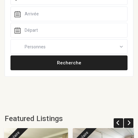
Personnes
Featured Listings
populaire
populaire