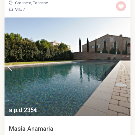
Grosseto
,
Toscane
Villa
/
a.p.d 235€
Masia Anamaria