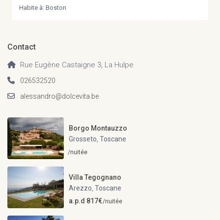
Habite à: Boston
Contact
Rue Eugène Castaigne 3, La Hulpe
026532520
alessandro@dolcevita.be
Borgo Montauzzo
Grosseto
Toscane
,
/nuitée
Villa Tegognano
Arezzo
Toscane
,
a.p.d 817€
/nuitée