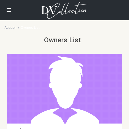
Accueil
Owners List
Owners List